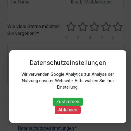
Wie viele Sterne möchten
Sie vergeben?*
1
2
3
4
5
Datenschutzeinstellungen
Wir verwenden Google Analytics zur Analyse der
Nutzung unserer Webseite. Bitte wählen Sie Ihre
Einstellung:
Mit der Erhebung, Verarbeitung und Nutzung meiner
personenbezogenen Daten (Angaben, Datum und
Zustimmen
Uhrzeit der Bewertungsabgabe, Referrer-URL) zum
Ablehnen
Zweck der Bewertung erkläre ich mich
einverstanden. Weitere Informationen siehe unsere
Datenschutzbestimmungen
.*