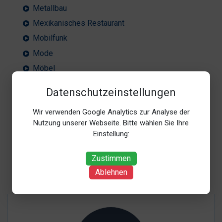
Metallbau
Mexikanisches Restaurant
Mobilfunk
Mode
Möbel
Motorräder
Datenschutzeinstellungen
Musikinstrumente
Wir verwenden Google Analytics zur Analyse der
Musikschule
Nutzung unserer Webseite. Bitte wählen Sie Ihre
Einstellung:
Zustimmen
Ablehnen