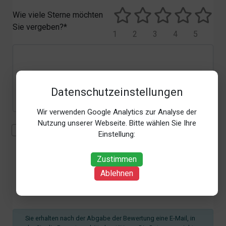
Wie viele Sterne möchten
Sie vergeben?*
1
2
3
4
5
Datenschutzeinstellungen
Wir verwenden Google Analytics zur Analyse der
Nutzung unserer Webseite. Bitte wählen Sie Ihre
Mit der Erhebung, Verarbeitung und Nutzung meiner
Einstellung:
personenbezogenen Daten (Angaben, Datum und
Uhrzeit der Bewertungsabgabe, Referrer-URL) zum
Zustimmen
Zweck der Bewertung erkläre ich mich
Ablehnen
einverstanden. Weitere Informationen siehe unsere
Datenschutzbestimmungen
.*
Sie erhalten nach der Abgabe der Bewertung eine E-Mail, in