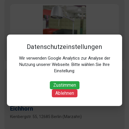
Der Drehstuhl
Datenschutzeinstellungen
Lietzenburger Str. 20b, 10789 Berlin (Schöneberg)
Wir verwenden Google Analytics zur Analyse der
Nutzung unserer Webseite. Bitte wählen Sie Ihre
Einstellung:
Zustimmen
Ablehnen
Eichhorn
Kienbergstr. 55, 12685 Berlin (Marzahn)