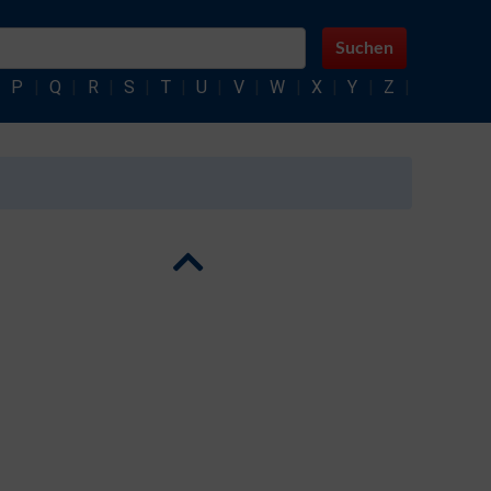
Suchen
|
P
|
Q
|
R
|
S
|
T
|
U
|
V
|
W
|
X
|
Y
|
Z
|