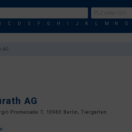
B
|
C
|
D
|
E
|
F
|
G
|
H
|
I
|
J
|
K
|
L
|
M
|
N
|
O
h AG
urath AG
rgit-Promenade 7, 10963 Berlin, Tiergarten
0
de