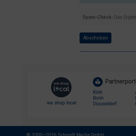
Spam-Check:
Das Ergeb
Abschicken
Partnerport
Köln
Bonn
we shop local
Düsseldorf
© 2000–2026 Schmidt Media GmbH