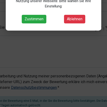
Nutzung unserer Webseite. Bitte wählen Sie Ihre
Einstellung:
Zustimmen
Ablehnen
 Sie vergeben?*
1
rarbeitung und Nutzung meiner personenbezogenen Daten (Angab
ferrer-URL) zum Zweck der Bewertung erkläre ich mich einvers
 unsere
Datenschutzbestimmungen
.*
 der Bewertung eine E-Mail, in der Sie die Bewertung bitte bestätigen. Die Dat
 Tagen automatisch gelöscht.