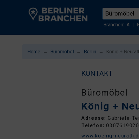
Branchen:
A
|
Home
Büromöbel
Berlin
König + Neurat
KONTAKT
Büromöbel
König + Ne
Adresse:
Gabriele-Te
Telefon:
030761902
www.koenig-neurath.