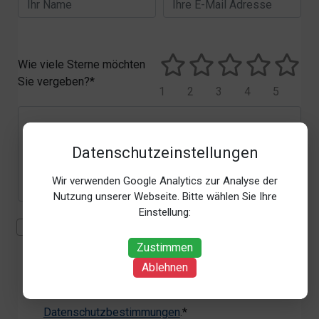
Wie viele Sterne möchten
Sie vergeben?*
1
2
3
4
5
Datenschutzeinstellungen
Wir verwenden Google Analytics zur Analyse der
Nutzung unserer Webseite. Bitte wählen Sie Ihre
Einstellung:
Mit der Erhebung, Verarbeitung und Nutzung meiner
personenbezogenen Daten (Angaben, Datum und
Zustimmen
Uhrzeit der Bewertungsabgabe, Referrer-URL) zum
Ablehnen
Zweck der Bewertung erkläre ich mich
einverstanden. Weitere Informationen siehe unsere
Datenschutzbestimmungen
.*