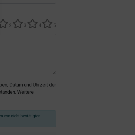
2
3
4
5
en, Datum und Uhrzeit der
tanden. Weitere
en von nicht bestätigten