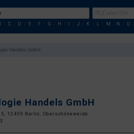
B
|
C
|
D
|
E
|
F
|
G
|
H
|
I
|
J
|
K
|
L
|
M
|
N
|
O
ogie Handels GmbH
e
logie Handels GmbH
25, 12459 Berlin, Oberschöneweide
73