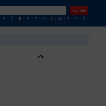
Suchen
|
P
|
Q
|
R
|
S
|
T
|
U
|
V
|
W
|
X
|
Y
|
Z
|