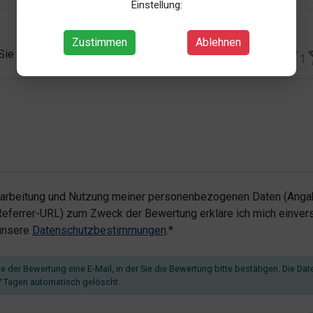
Einstellung:
Zustimmen
Ablehnen
 Sie vergeben?*
1
rarbeitung und Nutzung meiner personenbezogenen Daten (Angab
ferrer-URL) zum Zweck der Bewertung erkläre ich mich einvers
 unsere
Datenschutzbestimmungen
.*
 der Bewertung eine E-Mail, in der Sie die Bewertung bitte bestätigen. Die Dat
 Tagen automatisch gelöscht.