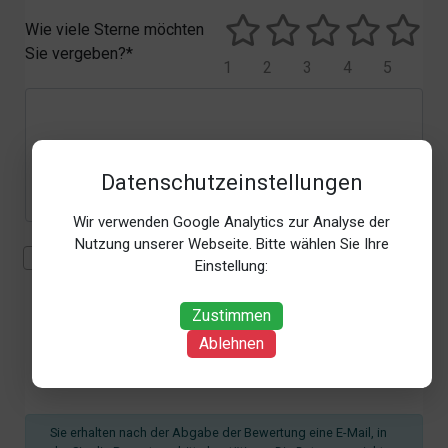
Wie viele Sterne möchten
Sie vergeben?*
1
2
3
4
5
Datenschutzeinstellungen
Wir verwenden Google Analytics zur Analyse der
Nutzung unserer Webseite. Bitte wählen Sie Ihre
Mit der Erhebung, Verarbeitung und Nutzung meiner
Einstellung:
personenbezogenen Daten (Angaben, Datum und
Uhrzeit der Bewertungsabgabe, Referrer-URL) zum
Zustimmen
Zweck der Bewertung erkläre ich mich
Ablehnen
einverstanden. Weitere Informationen siehe unsere
Datenschutzbestimmungen
.*
Sie erhalten nach der Abgabe der Bewertung eine E-Mail, in