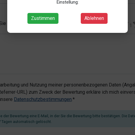
Einstellung:
Zustimmen
Ablehnen
 Sie vergeben?*
1
rarbeitung und Nutzung meiner personenbezogenen Daten (Angab
ferrer-URL) zum Zweck der Bewertung erkläre ich mich einvers
 unsere
Datenschutzbestimmungen
.*
 der Bewertung eine E-Mail, in der Sie die Bewertung bitte bestätigen. Die Dat
 Tagen automatisch gelöscht.