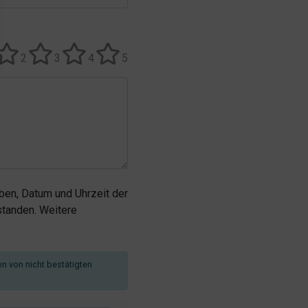
2
3
4
5
en, Datum und Uhrzeit der
tanden. Weitere
en von nicht bestätigten