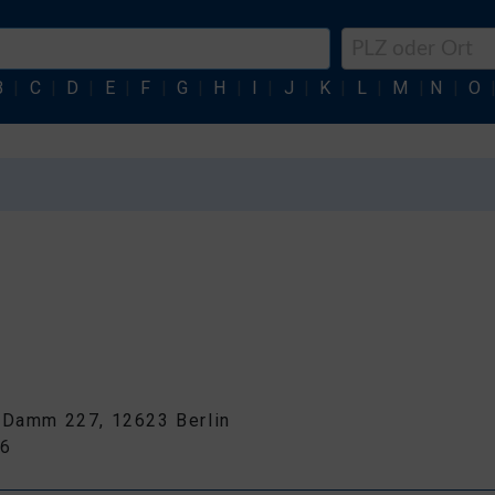
B
|
C
|
D
|
E
|
F
|
G
|
H
|
I
|
J
|
K
|
L
|
M
|
N
|
O
 Damm 227, 12623 Berlin
26