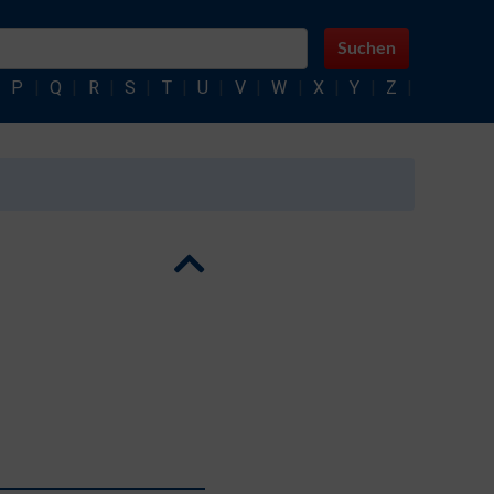
Suchen
|
P
|
Q
|
R
|
S
|
T
|
U
|
V
|
W
|
X
|
Y
|
Z
|