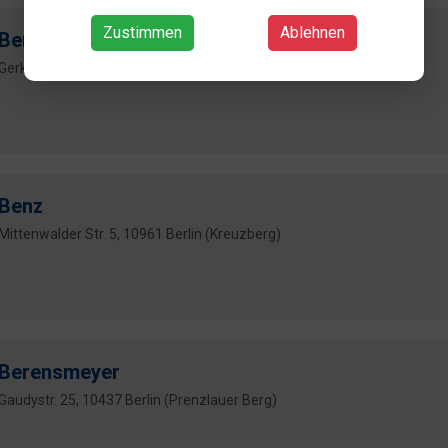
Zustimmen
Ablehnen
Bengen
Gerkrath- 9, 14129 Berlin
Benz
Mittenwalder Str. 5, 10961 Berlin (Kreuzberg)
Berensmeyer
Gaudystr. 25, 10437 Berlin (Prenzlauer Berg)