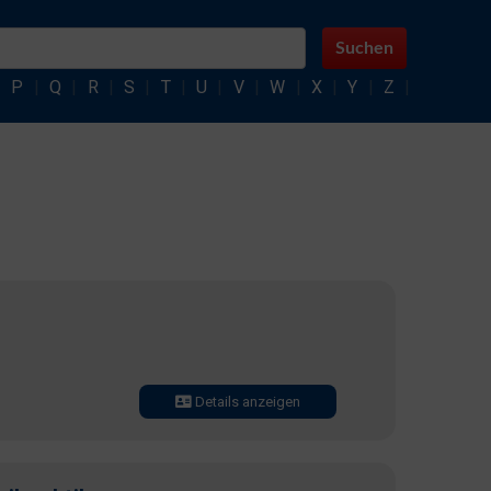
Suchen
|
P
|
Q
|
R
|
S
|
T
|
U
|
V
|
W
|
X
|
Y
|
Z
|
Details anzeigen