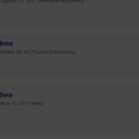
Lausitzer Str. 26a, 10999 Berlin (Kreuzberg)
Bete
Motzstr. 52, 10777 Berlin (Schöneberg)
Bete
Motz- 52, 10777 Berlin