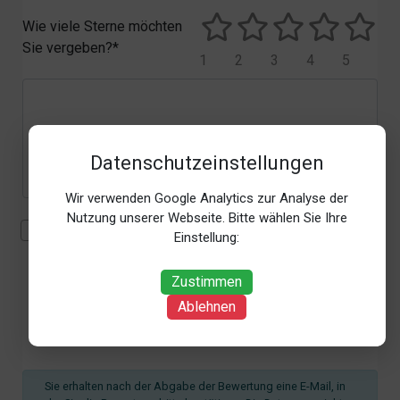
Wie viele Sterne möchten
Sie vergeben?*
1
2
3
4
5
Datenschutzeinstellungen
Wir verwenden Google Analytics zur Analyse der
Nutzung unserer Webseite. Bitte wählen Sie Ihre
Mit der Erhebung, Verarbeitung und Nutzung meiner
Einstellung:
personenbezogenen Daten (Angaben, Datum und
Uhrzeit der Bewertungsabgabe, Referrer-URL) zum
Zustimmen
Zweck der Bewertung erkläre ich mich
Ablehnen
einverstanden. Weitere Informationen siehe unsere
Datenschutzbestimmungen
.*
Sie erhalten nach der Abgabe der Bewertung eine E-Mail, in