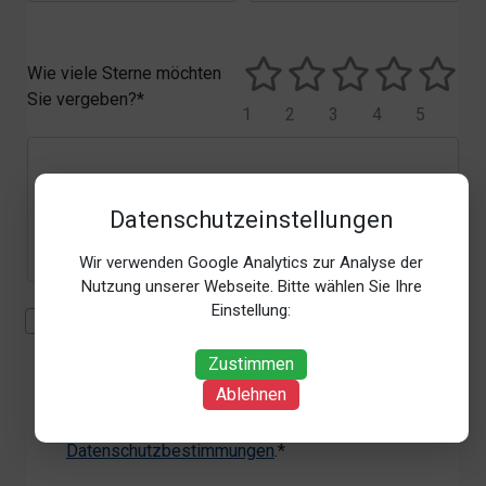
Wie viele Sterne möchten
Sie vergeben?*
1
2
3
4
5
Datenschutzeinstellungen
Wir verwenden Google Analytics zur Analyse der
Nutzung unserer Webseite. Bitte wählen Sie Ihre
Einstellung:
Mit der Erhebung, Verarbeitung und Nutzung meiner
personenbezogenen Daten (Angaben, Datum und
Zustimmen
Uhrzeit der Bewertungsabgabe, Referrer-URL) zum
Ablehnen
Zweck der Bewertung erkläre ich mich
einverstanden. Weitere Informationen siehe unsere
Datenschutzbestimmungen
.*