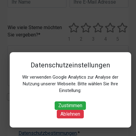
Wie viele Sterne möchten
Sie vergeben?*
1
2
3
4
5
Datenschutzeinstellungen
Wir verwenden Google Analytics zur Analyse der
Nutzung unserer Webseite. Bitte wählen Sie Ihre
Einstellung:
Mit der Erhebung, Verarbeitung und Nutzung meiner
personenbezogenen Daten (Angaben, Datum und
Zustimmen
Uhrzeit der Bewertungsabgabe, Referrer-URL) zum
Ablehnen
Zweck der Bewertung erkläre ich mich
einverstanden. Weitere Informationen siehe unsere
Datenschutzbestimmungen
.*