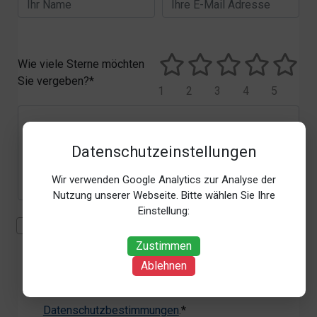
Wie viele Sterne möchten
Sie vergeben?*
1
2
3
4
5
Datenschutzeinstellungen
Wir verwenden Google Analytics zur Analyse der
Nutzung unserer Webseite. Bitte wählen Sie Ihre
Einstellung:
Mit der Erhebung, Verarbeitung und Nutzung meiner
personenbezogenen Daten (Angaben, Datum und
Zustimmen
Uhrzeit der Bewertungsabgabe, Referrer-URL) zum
Ablehnen
Zweck der Bewertung erkläre ich mich
einverstanden. Weitere Informationen siehe unsere
Datenschutzbestimmungen
.*