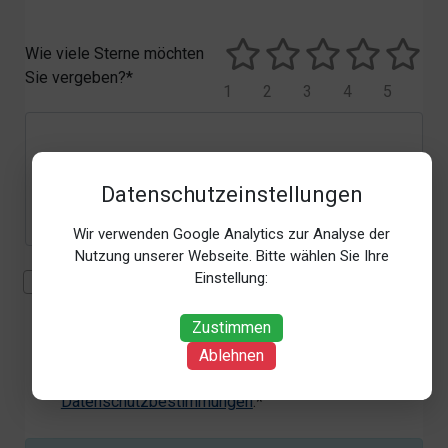
Wie viele Sterne möchten
Sie vergeben?*
1
2
3
4
5
Datenschutzeinstellungen
Wir verwenden Google Analytics zur Analyse der
Nutzung unserer Webseite. Bitte wählen Sie Ihre
Einstellung:
Mit der Erhebung, Verarbeitung und Nutzung meiner
personenbezogenen Daten (Angaben, Datum und
Zustimmen
Uhrzeit der Bewertungsabgabe, Referrer-URL) zum
Zweck der Bewertung erkläre ich mich
Ablehnen
einverstanden. Weitere Informationen siehe unsere
Datenschutzbestimmungen
.*