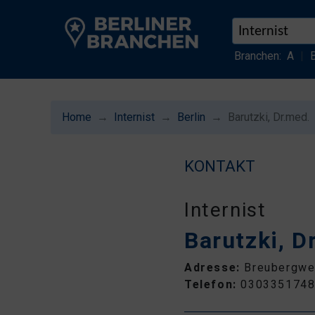
Branchen:
A
|
Home
Internist
Berlin
Barutzki, Dr.med.
KONTAKT
Internist
Barutzki, D
Adresse:
Breubergweg
Telefon:
030335174