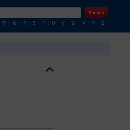
Suchen
|
P
|
Q
|
R
|
S
|
T
|
U
|
V
|
W
|
X
|
Y
|
Z
|