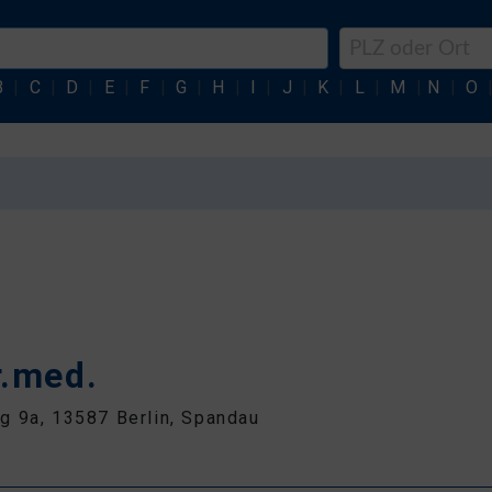
B
|
C
|
D
|
E
|
F
|
G
|
H
|
I
|
J
|
K
|
L
|
M
|
N
|
O
r.med.
 9a, 13587 Berlin, Spandau
8