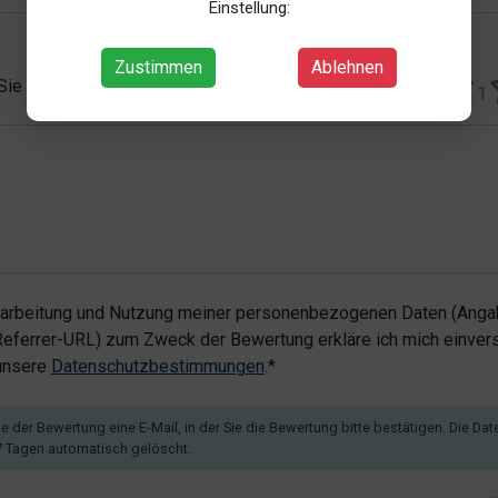
Einstellung:
Zustimmen
Ablehnen
 Sie vergeben?*
1
rarbeitung und Nutzung meiner personenbezogenen Daten (Angab
ferrer-URL) zum Zweck der Bewertung erkläre ich mich einvers
 unsere
Datenschutzbestimmungen
.*
 der Bewertung eine E-Mail, in der Sie die Bewertung bitte bestätigen. Die Dat
 Tagen automatisch gelöscht.