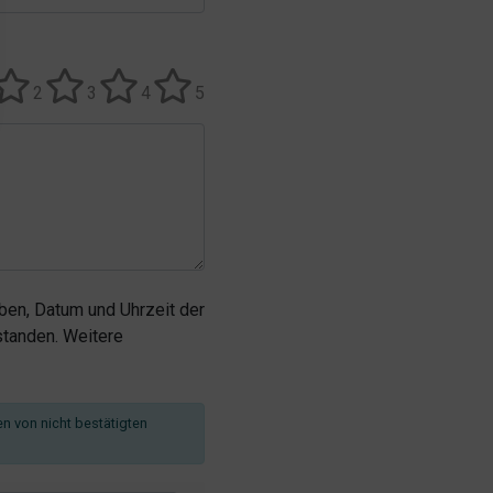
2
3
4
5
en, Datum und Uhrzeit der
tanden. Weitere
en von nicht bestätigten