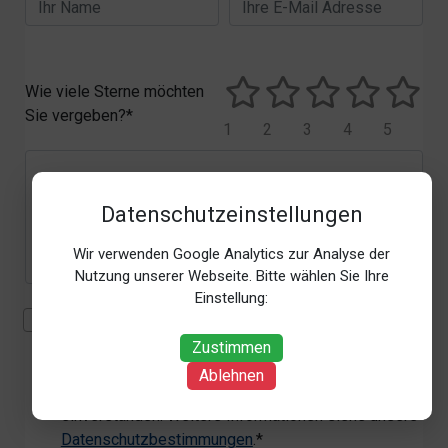
Wie viele Sterne möchten
Sie vergeben?*
1
2
3
4
5
Datenschutzeinstellungen
Wir verwenden Google Analytics zur Analyse der
Nutzung unserer Webseite. Bitte wählen Sie Ihre
Einstellung:
Mit der Erhebung, Verarbeitung und Nutzung meiner
personenbezogenen Daten (Angaben, Datum und
Zustimmen
Uhrzeit der Bewertungsabgabe, Referrer-URL) zum
Ablehnen
Zweck der Bewertung erkläre ich mich
einverstanden. Weitere Informationen siehe unsere
Datenschutzbestimmungen
.*