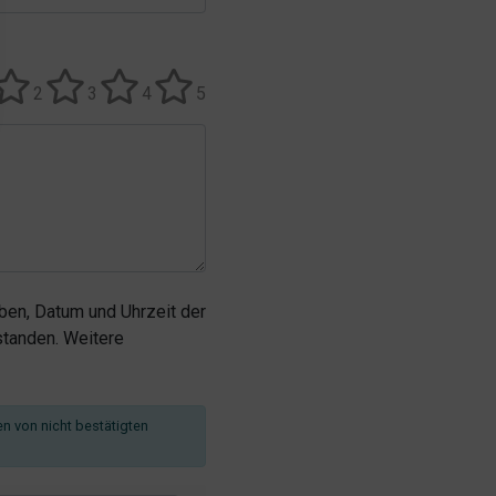
2
3
4
5
en, Datum und Uhrzeit der
tanden. Weitere
en von nicht bestätigten