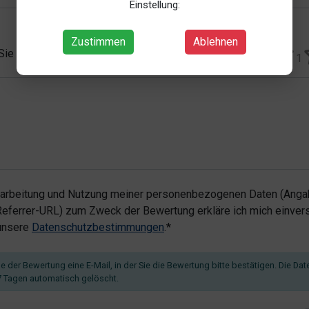
Einstellung:
Zustimmen
Ablehnen
 Sie vergeben?*
1
rarbeitung und Nutzung meiner personenbezogenen Daten (Angab
ferrer-URL) zum Zweck der Bewertung erkläre ich mich einvers
 unsere
Datenschutzbestimmungen
.*
 der Bewertung eine E-Mail, in der Sie die Bewertung bitte bestätigen. Die Dat
 Tagen automatisch gelöscht.