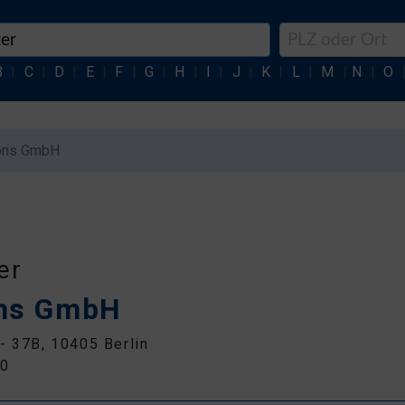
B
|
C
|
D
|
E
|
F
|
G
|
H
|
I
|
J
|
K
|
L
|
M
|
N
|
O
ions GmbH
er
ons GmbH
- 37B, 10405 Berlin
50