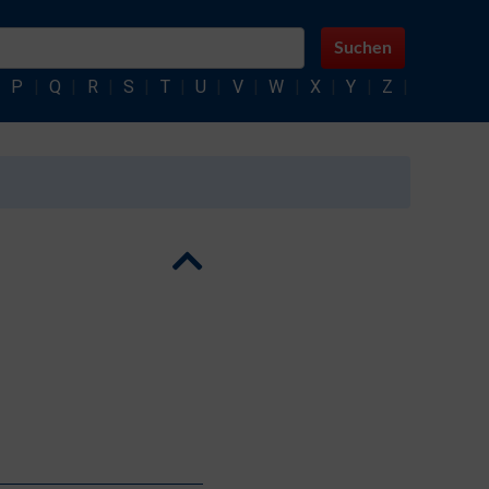
Suchen
|
P
|
Q
|
R
|
S
|
T
|
U
|
V
|
W
|
X
|
Y
|
Z
|