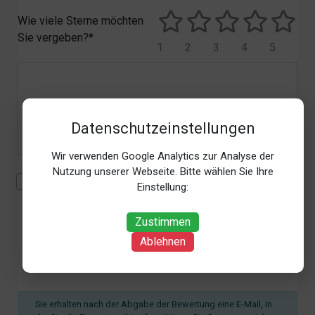
Wie viele Sterne möchten
Sie vergeben?*
1
2
3
4
5
Datenschutzeinstellungen
Wir verwenden Google Analytics zur Analyse der
Nutzung unserer Webseite. Bitte wählen Sie Ihre
Mit der Erhebung, Verarbeitung und Nutzung meiner
Einstellung:
personenbezogenen Daten (Angaben, Datum und
Uhrzeit der Bewertungsabgabe, Referrer-URL) zum
Zustimmen
Zweck der Bewertung erkläre ich mich
Ablehnen
einverstanden. Weitere Informationen siehe unsere
Datenschutzbestimmungen
.*
Sie erhalten nach der Abgabe der Bewertung eine E-Mail, in