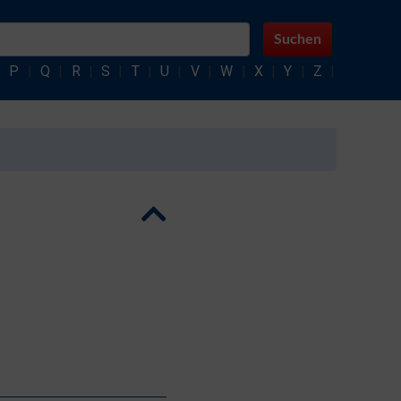
Suchen
|
P
|
Q
|
R
|
S
|
T
|
U
|
V
|
W
|
X
|
Y
|
Z
|