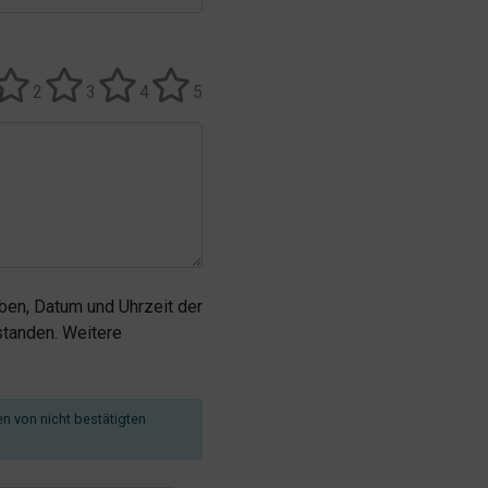
2
3
4
5
en, Datum und Uhrzeit der
tanden. Weitere
en von nicht bestätigten