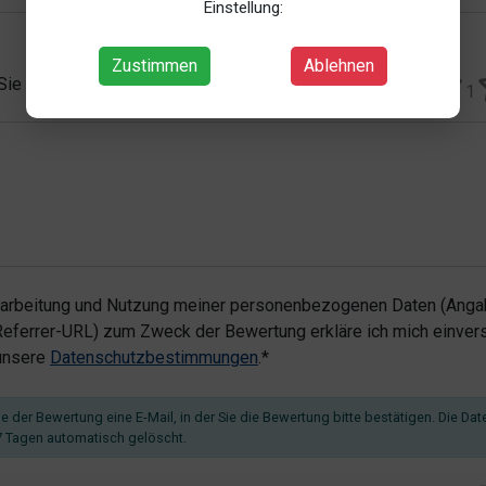
Einstellung:
Zustimmen
Ablehnen
 Sie vergeben?*
1
rarbeitung und Nutzung meiner personenbezogenen Daten (Angab
ferrer-URL) zum Zweck der Bewertung erkläre ich mich einvers
 unsere
Datenschutzbestimmungen
.*
 der Bewertung eine E-Mail, in der Sie die Bewertung bitte bestätigen. Die Dat
 Tagen automatisch gelöscht.