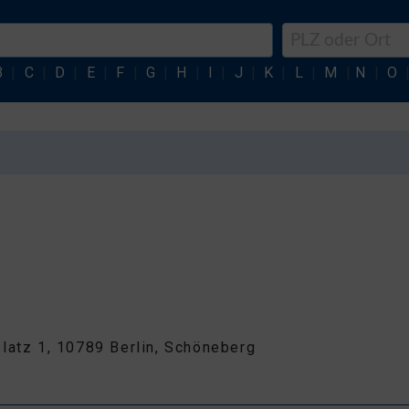
B
|
C
|
D
|
E
|
F
|
G
|
H
|
I
|
J
|
K
|
L
|
M
|
N
|
O
latz 1, 10789 Berlin, Schöneberg
1