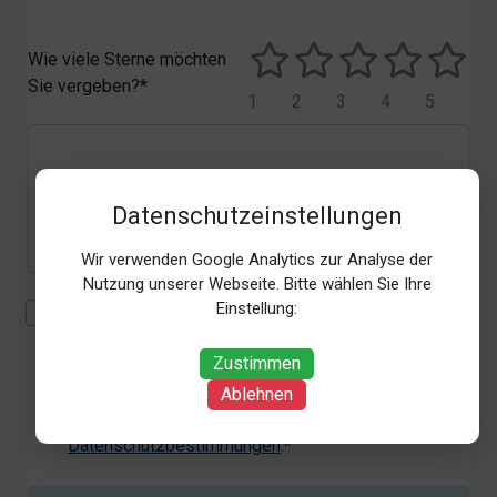
Wie viele Sterne möchten
Sie vergeben?*
1
2
3
4
5
Datenschutzeinstellungen
Wir verwenden Google Analytics zur Analyse der
Nutzung unserer Webseite. Bitte wählen Sie Ihre
Einstellung:
Mit der Erhebung, Verarbeitung und Nutzung meiner
personenbezogenen Daten (Angaben, Datum und
Zustimmen
Uhrzeit der Bewertungsabgabe, Referrer-URL) zum
Zweck der Bewertung erkläre ich mich
Ablehnen
einverstanden. Weitere Informationen siehe unsere
Datenschutzbestimmungen
.*