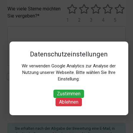
Wie viele Sterne möchten
Sie vergeben?*
1
2
3
4
5
Datenschutzeinstellungen
Wir verwenden Google Analytics zur Analyse der
Nutzung unserer Webseite. Bitte wählen Sie Ihre
Mit der Erhebung, Verarbeitung und Nutzung meiner
Einstellung:
personenbezogenen Daten (Angaben, Datum und
Uhrzeit der Bewertungsabgabe, Referrer-URL) zum
Zustimmen
Zweck der Bewertung erkläre ich mich
Ablehnen
einverstanden. Weitere Informationen siehe unsere
Datenschutzbestimmungen
.*
Sie erhalten nach der Abgabe der Bewertung eine E-Mail, in