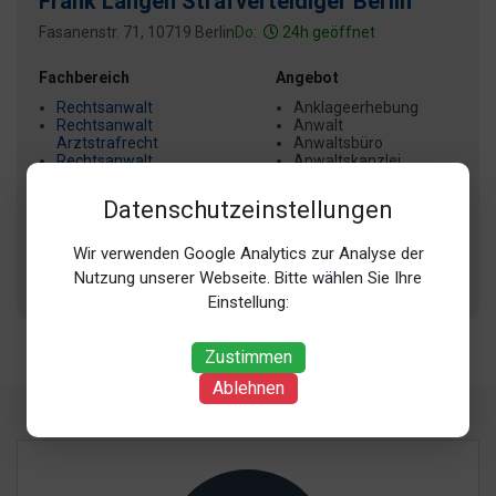
Frank Langen Strafverteidiger Berlin
Fasanenstr. 71, 10719 Berlin
Do:
24h geöffnet
Fachbereich
Angebot
Rechtsanwalt
Anklageerhebung
Rechtsanwalt
Anwalt
Arztstrafrecht
Anwaltsbüro
Rechtsanwalt
Anwaltskanzlei
Betäubungsmittelstrafrecht
Anwälte
Rechtsanwalt
Datenschutzeinstellungen
Insolvenzrecht
+ 62 weitere
Rechtsanwalt
Sexualstrafrecht
Wir verwenden Google Analytics zur Analyse der
Nutzung unserer Webseite. Bitte wählen Sie Ihre
+ 3 weitere
Einstellung:
Zustimmen
Ablehnen