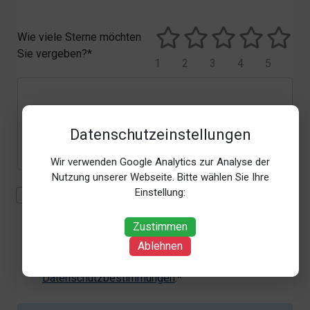
Wie viele Sterne möchten
Sie vergeben?*
1
2
3
4
5
Datenschutzeinstellungen
Wir verwenden Google Analytics zur Analyse der
Nutzung unserer Webseite. Bitte wählen Sie Ihre
Einstellung:
Mit der Erhebung, Verarbeitung und Nutzung meiner
personenbezogenen Daten (Angaben, Datum und
Zustimmen
Uhrzeit der Bewertungsabgabe, Referrer-URL) zum
Zweck der Bewertung erkläre ich mich
Ablehnen
einverstanden. Weitere Informationen siehe unsere
Datenschutzbestimmungen
.*