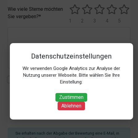
Wie viele Sterne möchten
Sie vergeben?*
1
2
3
4
5
Datenschutzeinstellungen
Wir verwenden Google Analytics zur Analyse der
Nutzung unserer Webseite. Bitte wählen Sie Ihre
Mit der Erhebung, Verarbeitung und Nutzung meiner
Einstellung:
personenbezogenen Daten (Angaben, Datum und
Uhrzeit der Bewertungsabgabe, Referrer-URL) zum
Zustimmen
Zweck der Bewertung erkläre ich mich
Ablehnen
einverstanden. Weitere Informationen siehe unsere
Datenschutzbestimmungen
.*
Sie erhalten nach der Abgabe der Bewertung eine E-Mail, in