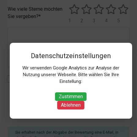
Wie viele Sterne möchten
Sie vergeben?*
1
2
3
4
5
Datenschutzeinstellungen
Wir verwenden Google Analytics zur Analyse der
Nutzung unserer Webseite. Bitte wählen Sie Ihre
Mit der Erhebung, Verarbeitung und Nutzung meiner
Einstellung:
personenbezogenen Daten (Angaben, Datum und
Uhrzeit der Bewertungsabgabe, Referrer-URL) zum
Zustimmen
Zweck der Bewertung erkläre ich mich
Ablehnen
einverstanden. Weitere Informationen siehe unsere
Datenschutzbestimmungen
.*
Sie erhalten nach der Abgabe der Bewertung eine E-Mail, in