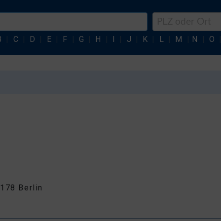
B
|
C
|
D
|
E
|
F
|
G
|
H
|
I
|
J
|
K
|
L
|
M
|
N
|
O
178 Berlin
6