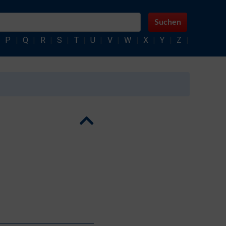
Suchen
|
P
|
Q
|
R
|
S
|
T
|
U
|
V
|
W
|
X
|
Y
|
Z
|