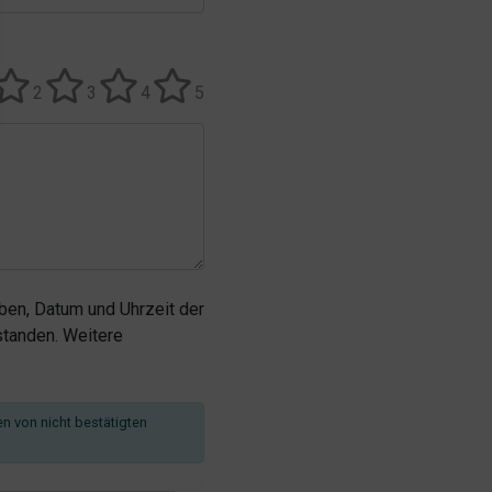
2
3
4
5
en, Datum und Uhrzeit der
tanden. Weitere
en von nicht bestätigten