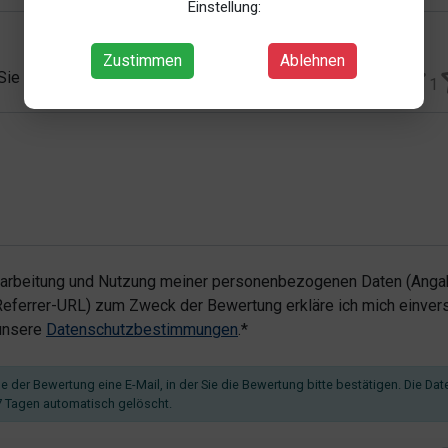
Einstellung:
Zustimmen
Ablehnen
 Sie vergeben?*
1
rarbeitung und Nutzung meiner personenbezogenen Daten (Angab
ferrer-URL) zum Zweck der Bewertung erkläre ich mich einvers
 unsere
Datenschutzbestimmungen
.*
 der Bewertung eine E-Mail, in der Sie die Bewertung bitte bestätigen. Die Dat
 Tagen automatisch gelöscht.