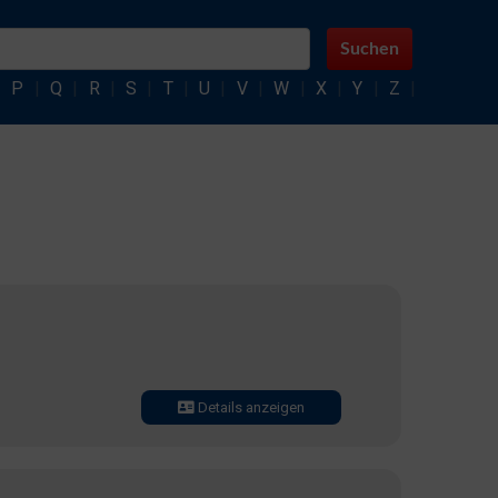
Suchen
|
P
|
Q
|
R
|
S
|
T
|
U
|
V
|
W
|
X
|
Y
|
Z
|
Details anzeigen