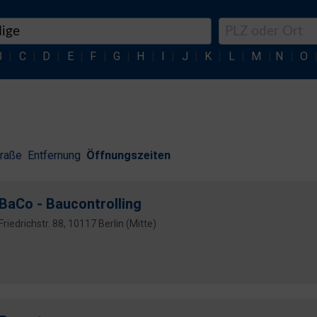
B
|
C
|
D
|
E
|
F
|
G
|
H
|
I
|
J
|
K
|
L
|
M
|
N
|
O
traße
Entfernung
Öffnungszeiten
BaCo - Baucontrolling
Friedrichstr. 88, 10117 Berlin (Mitte)