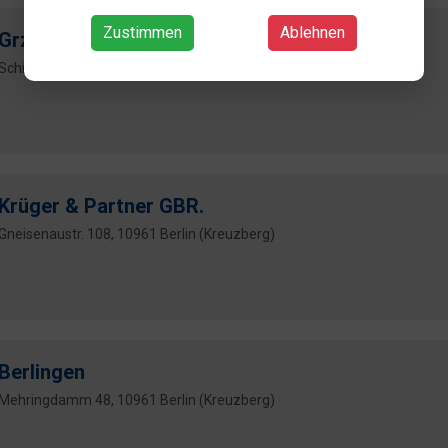
Zustimmen
Ablehnen
Grzesiek
Schinkestr. 12a, 12047 Berlin (Neukölln)
Krüger & Partner GBR.
Gneisenaustr. 108, 10961 Berlin (Kreuzberg)
Berlingen
Mehringdamm 48, 10961 Berlin (Kreuzberg)