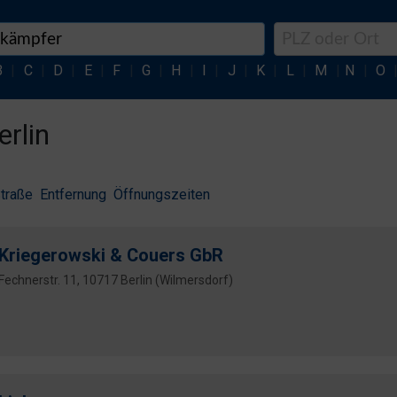
B
|
C
|
D
|
E
|
F
|
G
|
H
|
I
|
J
|
K
|
L
|
M
|
N
|
O
erlin
traße
Entfernung
Öffnungszeiten
Kriegerowski & Couers GbR
Fechnerstr. 11, 10717 Berlin (Wilmersdorf)