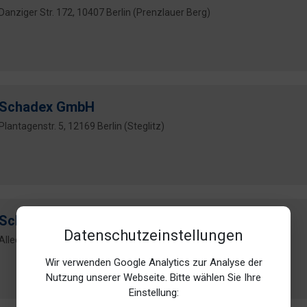
Danziger Str. 172, 10407 Berlin (Prenzlauer Berg)
Schadex GmbH
Plantagenstr. 5, 12169 Berlin (Steglitz)
Schellbach & Partner GbR
Datenschutzeinstellungen
Allee der Kosmonauten 28A, 12681 Berlin (Marzahn)
Wir verwenden Google Analytics zur Analyse der
Nutzung unserer Webseite. Bitte wählen Sie Ihre
Einstellung: