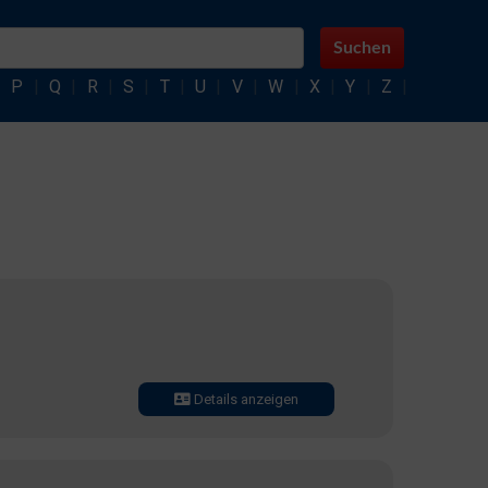
Suchen
|
P
|
Q
|
R
|
S
|
T
|
U
|
V
|
W
|
X
|
Y
|
Z
|
Details anzeigen