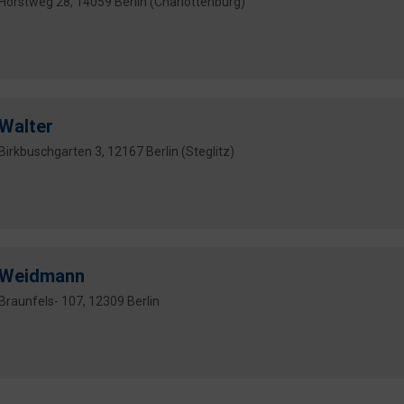
Horstweg 28, 14059 Berlin (Charlottenburg)
Walter
Birkbuschgarten 3, 12167 Berlin (Steglitz)
Weidmann
Braunfels- 107, 12309 Berlin