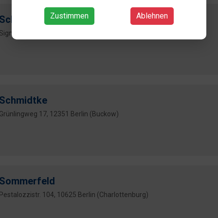
Zustimmen
Ablehnen
Schikowski GmbH
Sigmaringer Str. 34, 10713 Berlin (Wilmersdorf)
Schmidtke
Grünlingweg 17, 12351 Berlin (Buckow)
Sommerfeld
Pestalozzistr. 104, 10625 Berlin (Charlottenburg)