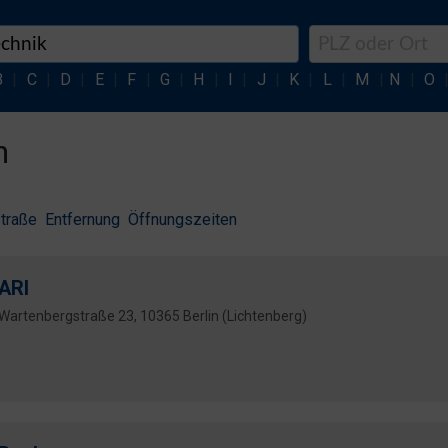
B
|
C
|
D
|
E
|
F
|
G
|
H
|
I
|
J
|
K
|
L
|
M
|
N
|
O
n
traße
Entfernung
Öffnungszeiten
ARI
Wartenbergstraße 23, 10365 Berlin (Lichtenberg)