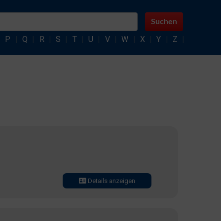
Suchen
|
P
|
Q
|
R
|
S
|
T
|
U
|
V
|
W
|
X
|
Y
|
Z
|
Details anzeigen