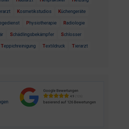
erarzt
Kosmetikstudios
Küchengeräte
flegedienst
Physiotherapie
Radiologie
är
Schädlingsbekämpfer
Schlosser
Teppichreinigung
Textildruck
Tierarzt
Google Bewertungen
4.9
(126)
ngen
basierend auf 126 Bewertungen