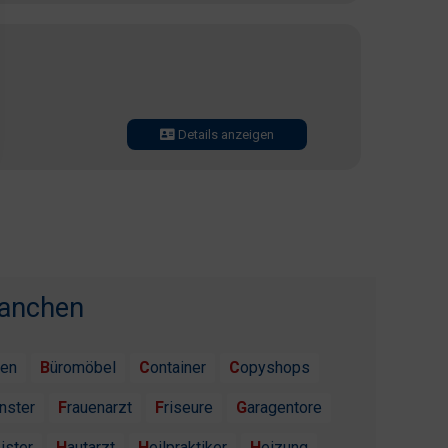
Details anzeigen
ranchen
ten
Büromöbel
Container
Copyshops
enster
Frauenarzt
Friseure
Garagentore
ister
Hautarzt
Heilpraktiker
Heizung