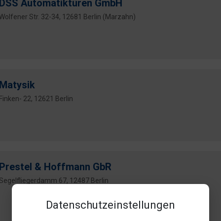
DSS Automatiktüren GmbH
Wolfener Str. 32-34, 12681 Berlin (Marzahn)
Matysik
Finken- 22, 12621 Berlin
Prestel & Hoffmann GbR
Segelfliegerdamm 67, 12487 Berlin
Datenschutzeinstellungen