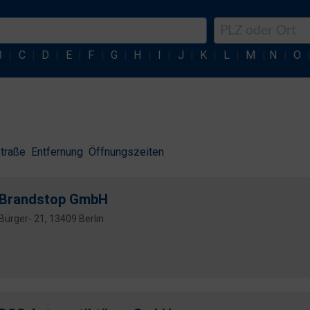
B
|
C
|
D
|
E
|
F
|
G
|
H
|
I
|
J
|
K
|
L
|
M
|
N
|
O
traße
Entfernung
Öffnungszeiten
Brandstop GmbH
Bürger- 21, 13409 Berlin