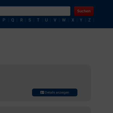
Suchen
|
P
|
Q
|
R
|
S
|
T
|
U
|
V
|
W
|
X
|
Y
|
Z
|
Details anzeigen