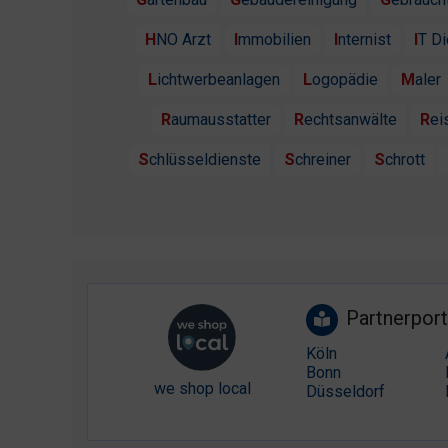
HNO Arzt
Immobilien
Internist
IT D
Lichtwerbeanlagen
Logopädie
Maler
Raumausstatter
Rechtsanwälte
Re
Schlüsseldienste
Schreiner
Schrott
Partnerport
Köln
Bonn
we shop local
Düsseldorf