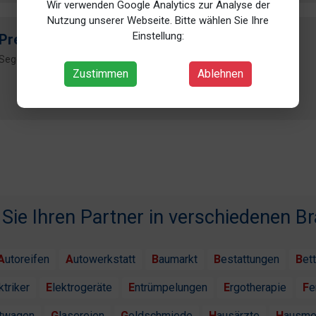
Wir verwenden Google Analytics zur Analyse der
Nutzung unserer Webseite. Bitte wählen Sie Ihre
Einstellung:
Prestel & Hoffmann GbR
Segelfliegerdamm 67, 12487 Berlin
Zustimmen
Ablehnen
 Sie Ihren Partner in verschiedenen B
Autoreifen
Autowerkstatt
Baumarkt
Bestattungen
Bet
ektriker
Elektrogeräte
Entrümpelungen
Ergotherapie
F
htwagen
Glasereien
Goldschmiede
Hausärzte
Hausme