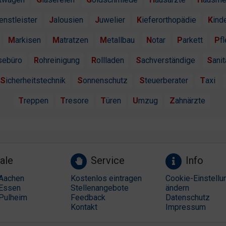
ienstleister
Jalousien
Juwelier
Kieferorthopädie
Kind
Markisen
Matratzen
Metallbau
Notar
Parkett
P
isebüro
Rohreinigung
Rollladen
Sachverständige
Sanit
Sicherheitstechnik
Sonnenschutz
Steuerberater
Taxi
Treppen
Tresore
Türen
Umzug
Zahnärzte
ale
Service
Info
Aachen
Kostenlos eintragen
Cookie-Einstellu
Essen
Stellenangebote
ändern
Pulheim
Feedback
Datenschutz
Kontakt
Impressum