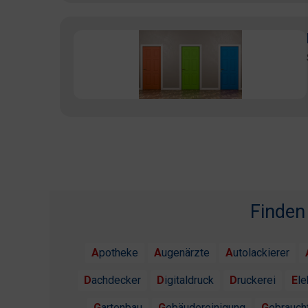
Finden
Apotheke
Augenärzte
Autolackierer
Dachdecker
Digitaldruck
Druckerei
El
Gartenbau
Gebäudereinigung
Gebrauc