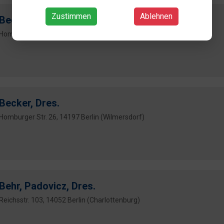
Zustimmen
Ablehnen
Becker, Dr.
Homburger- 26, 14197 Berlin
Becker, Dres.
Homburger Str. 26, 14197 Berlin (Wilmersdorf)
Behr, Padovicz, Dres.
Reichsstr. 103, 14052 Berlin (Charlottenburg)