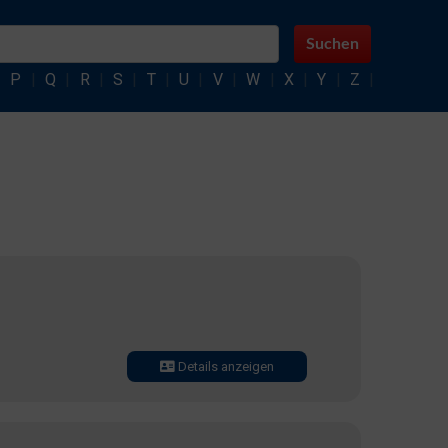
Suchen
|
P
|
Q
|
R
|
S
|
T
|
U
|
V
|
W
|
X
|
Y
|
Z
|
Details anzeigen