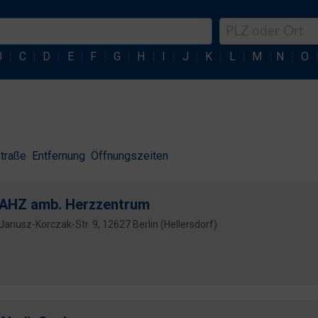
B
|
C
|
D
|
E
|
F
|
G
|
H
|
I
|
J
|
K
|
L
|
M
|
N
|
O
traße
Entfernung
Öffnungszeiten
AHZ amb. Herzzentrum
Janusz-Korczak-Str. 9, 12627 Berlin (Hellersdorf)