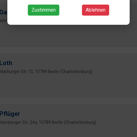
Zustimmen
Ablehnen
Gast
Wittenbergplatz 1, 10789 Berlin (Schöneberg)
Loth
Marburger Str. 15, 10789 Berlin (Charlottenburg)
Pflüger
Nürnberger Str. 24a, 10789 Berlin (Charlottenburg)