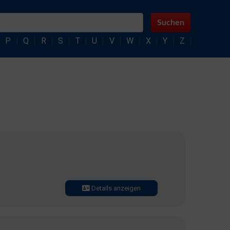
Suchen
|
P
|
Q
|
R
|
S
|
T
|
U
|
V
|
W
|
X
|
Y
|
Z
|
Details anzeigen