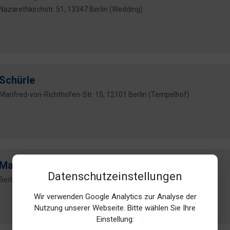
Nazarethkirchstr. 51, 13347 Berlin (Wedding)
Schürle
Manfred-von-Richthofen-Str. 15, 12101 Berlin (Tempelhof)
Marschke
Datenschutzeinstellungen
Berliner Allee 62-66, 13088 Berlin (Weißensee)
Wir verwenden Google Analytics zur Analyse der
Nutzung unserer Webseite. Bitte wählen Sie Ihre
Einstellung: