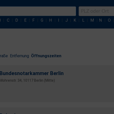
B
|
C
|
D
|
E
|
F
|
G
|
H
|
I
|
J
|
K
|
L
|
M
|
N
|
O
traße
Entfernung
Öffnungszeiten
Bundesnotarkammer Berlin
Mohrenstr. 34, 10117 Berlin (Mitte)